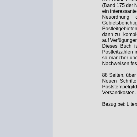
(Band 175 der N
ein interessant
Neuordnung d
Gebietsbericht
Postleitgebiete
dann zu komplet
auf Verfügungen
Dieses Buch is
Postleitzahlen 
so mancher über
Nachweisen fest
88 Seiten, über
Neuen Schrifte
Poststempelgil
Versandkosten.
Bezug bei: Lite