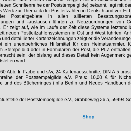
euen Schriftenreihe der Poststempelgilde) bekannt, legt mit d
es Werk zur Thematik der Postleitzahlen in Deutschland vor. Er 
er Postleitgebiete in allen alliierten Besatzungszo
igungen und -
austausch führten zu Neuzuordnungen von G
n. Er zeigt auf, wie im Laufe der Zeit diese Systeme letztend
t neuen Postleitzahlensystemen in Ost und West führten. Anh
 und detaillierter Kartenzeichnungen zeigt er die Veränderunge
t ein unentbehrliches Hilfsmittel für den Heimatsammler.
im Stempelbild oder in Formularen der Post, die PLZ enthalten
rascht sein, der bislang auf dieses Detail kein Augenmerk ger
stellen wird.
 60 Abb. In Farbe und s/w, 24 Kartenausschnitte, DIN A 5 bros
nreihe der Poststempelgilde e.V. Preis: 10,00 € für Nichtm
de und des Bücherringes (Infla Berlin und Neues Handbuch de
raturstelle der Poststempelgilde e.V., Grabbeweg 36 a, 59494 S
Shop