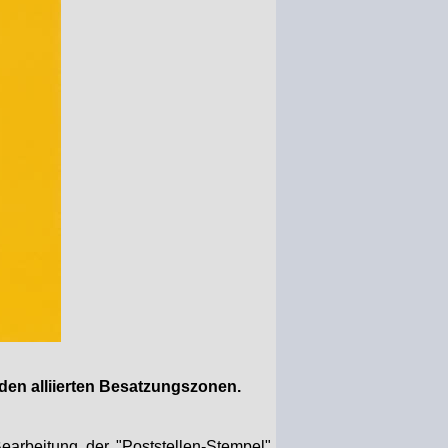
 den alliierten Besatzungszonen.
earbeitung der "Poststellen-
Stempel"